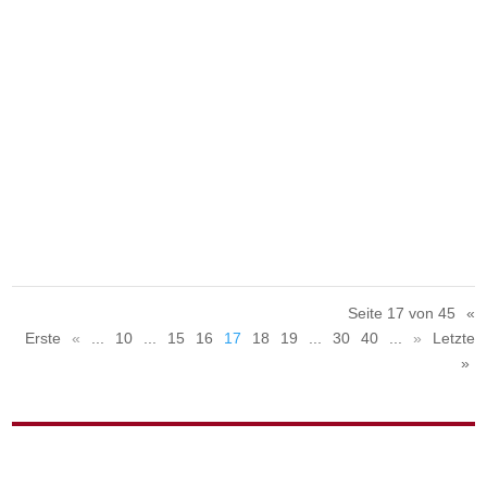
Selbstschutzkurs „Protect“ stärkt Kinder und Jugendliche der
OGS Turmschule nachhaltig. Praxisnah und kindgerecht
fanden wöchentlich die Kurseinheiten statt.
Seite 17 von 45
«
Erste
«
...
10
...
15
16
17
18
19
...
30
40
...
»
Letzte
»