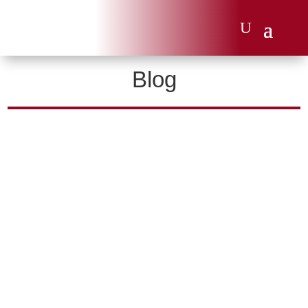
Blog
Sprachförderung durch Bewegung: Eine Woche voller
Lernen und Begegnung.
Kinder entdecken Sprache spielerisch – im Camp von
Gelsensport.