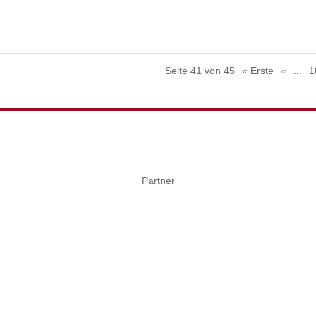
Seite 41 von 45
« Erste
«
...
1
Partner