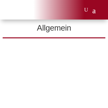
Allgemein
Wir gönnen unseren Social-Media-Kanälen eine kleine
Auszeit und freuen uns schon jetzt auf eure Themen, Ideen
und Wünsche für die Zeit danach!