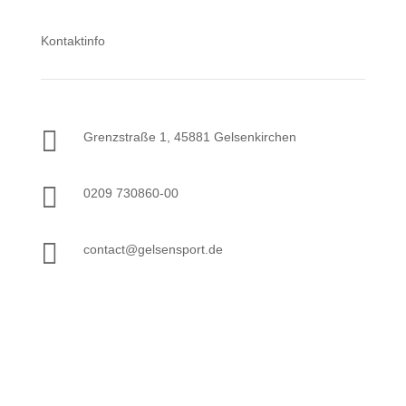
Kontaktinfo

Grenzstraße 1, 45881 Gelsenkirchen

0209 730860-00

contact@gelsensport.de