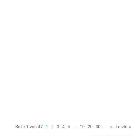
Sand – und damit beste Bedingungen für eure nächsten
Sprünge an der Sportanlage Offene Tür.
Die Abnahme des Deutschen Sportabzeichens entfällt
morgen leider aufgrund der aktuellen Wetterlage. Nächster
Termin ist Dienstag, der 18. August.
Seite 1 von 47
1
2
3
4
5
...
10
20
30
...
»
Letzte »