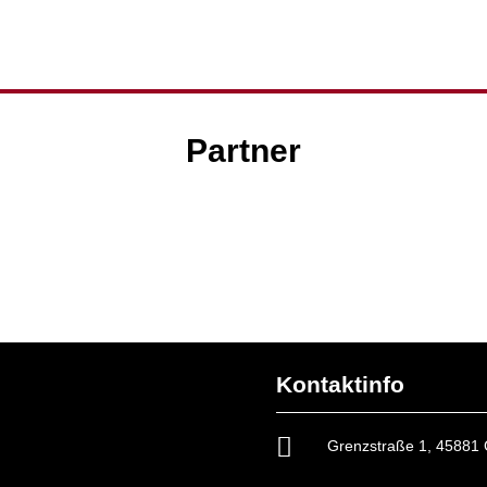
Partner
Kontaktinfo

Grenzstraße 1, 45881 