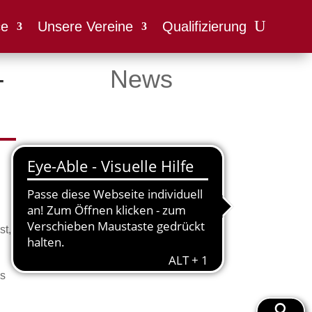
ce
Unsere Vereine
Qualifizierung
-
News
st,
es