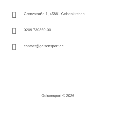

Grenzstraße 1, 45881 Gelsenkirchen

0209 730860-00

contact@gelsensport.de
Gelsensport
©
2026