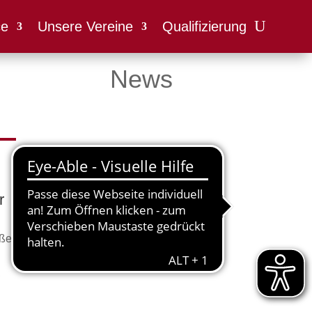
ce
Unsere Vereine
Qualifizierung
News
r
oße
,