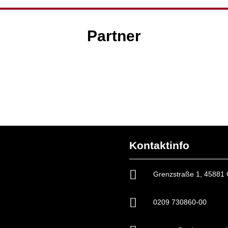
Partner
Kontaktinfo

Grenzstraße 1, 45881 

0209 730860-00