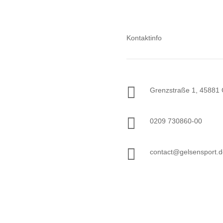
Kontaktinfo

Grenzstraße 1, 45881 

0209 730860-00

contact@gelsensport.d