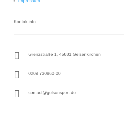
Impressum
Kontaktinfo

Grenzstraße 1, 45881 Gelsenkirchen

0209 730860-00

contact@gelsensport.de