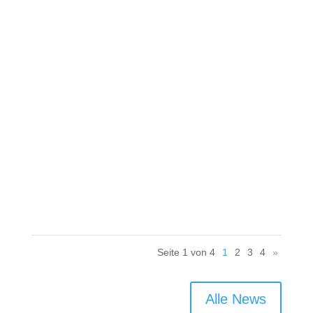
Förderfähig sind Maßnahmen der Sportvereine,
die im Zeitraum 01.01.2024 – 31.12.2024
durchgeführt werden.
Seite 1 von 4
1
2
3
4
»
Alle News